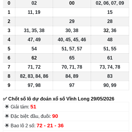
0
02
00
02, 06, 07, 09
1
11, 19
15
2
29
28
3
31, 35, 38
30, 38
32
, 36
4
47, 49
40, 45, 45, 46
48
5
54
51, 57, 57
51, 55
6
62
65
61
7
71, 72
70, 71, 78
73, 74, 78
8
82, 83, 84, 86
84, 89
83
9
97, 98
97
90, 99
✅ Chốt số lô dự đoán xổ số Vĩnh Long 29/05/2026
51
🌟 Giải tám:
90
🌟 Đặc biệt: đầu, đuôi:
72 - 21 - 36
🌟 Bao lô 2 số: