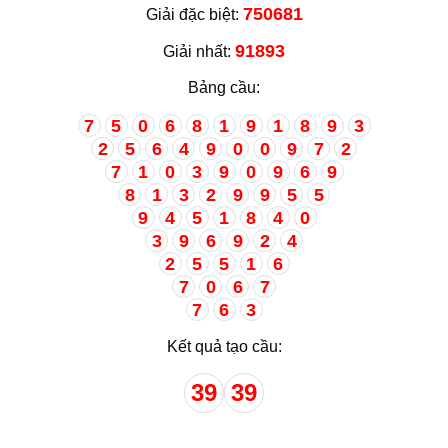
750681
Giải đặc biệt:
91893
Giải nhất:
Bảng cầu:
7
5
0
6
8
1
9
1
8
9
3
2
5
6
4
9
0
0
9
7
2
7
1
0
3
9
0
9
6
9
8
1
3
2
9
9
5
5
9
4
5
1
8
4
0
3
9
6
9
2
4
2
5
5
1
6
7
0
6
7
7
6
3
Kết quả tạo cầu:
39
39