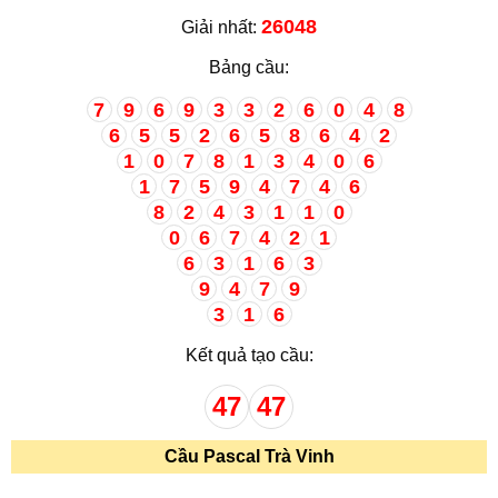
26048
Giải nhất:
Bảng cầu:
7
9
6
9
3
3
2
6
0
4
8
6
5
5
2
6
5
8
6
4
2
1
0
7
8
1
3
4
0
6
1
7
5
9
4
7
4
6
8
2
4
3
1
1
0
0
6
7
4
2
1
6
3
1
6
3
9
4
7
9
3
1
6
Kết quả tạo cầu:
47
47
Cầu Pascal Trà Vinh