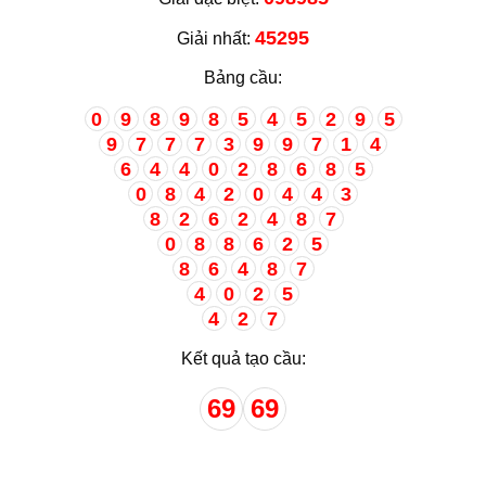
45295
Giải nhất:
Bảng cầu:
0
9
8
9
8
5
4
5
2
9
5
9
7
7
7
3
9
9
7
1
4
6
4
4
0
2
8
6
8
5
0
8
4
2
0
4
4
3
8
2
6
2
4
8
7
0
8
8
6
2
5
8
6
4
8
7
4
0
2
5
4
2
7
Kết quả tạo cầu:
69
69