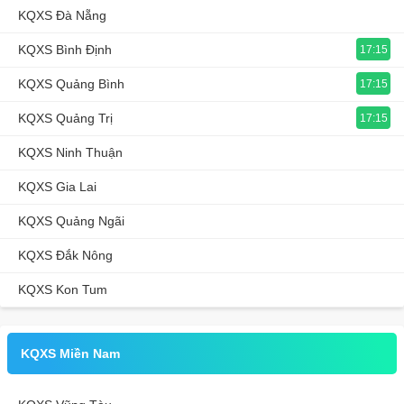
KQXS Đà Nẵng
KQXS Bình Định
17:15
KQXS Quảng Bình
17:15
KQXS Quảng Trị
17:15
KQXS Ninh Thuận
KQXS Gia Lai
KQXS Quảng Ngãi
KQXS Đắk Nông
KQXS Kon Tum
KQXS Miền Nam