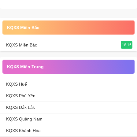
KQXS Miền Bắc
KQXS Miền Bắc
18:15
KQXS Miền Trung
KQXS Huế
KQXS Phú Yên
KQXS Đắk Lắk
KQXS Quảng Nam
KQXS Khánh Hòa