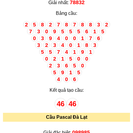
78832
Giải nhất:
Bảng cầu:
2
5
8
2
7
8
7
8
8
3
2
7
3
0
9
5
5
5
6
1
5
0
3
9
4
0
0
1
7
6
3
2
3
4
0
1
8
3
5
5
7
4
1
9
1
0
2
1
5
0
0
2
3
6
5
0
5
9
1
5
4
0
6
Kết quả tạo cầu:
46
46
Cầu Pascal Đà Lạt
098985
Giải đặc biệt: