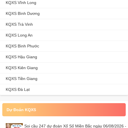
KQXS Vĩnh Long
KQXS Bình Dương
KQXS Trà Vinh
KQXS Long An
KQXS Bình Phước
KQXS Hậu Giang
KQXS Kiên Giang
KQXS Tiền Giang
KQXS Đà Lạt
Dự Đoán KQXS
Soi cầu 247 dự đoán Xổ Số Miền Bắc ngày 06/08/2026 -