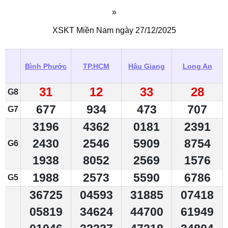
»
XSKT Miền Nam ngày 27/12/2025
Bình Phước
TP.HCM
Hậu Giang
Long An
31
12
33
28
G8
677
934
473
707
G7
3196
4362
0181
2391
2430
2546
5909
8754
G6
1938
8052
2569
1576
1988
2573
5590
6786
G5
36725
04593
31885
07418
05819
34624
44700
61949