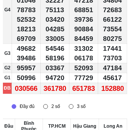
01046
32227
47218
34804
78783
75113
68851
72683
G4
52532
03420
39736
66122
18213
04285
90884
73554
69709
33005
84459
80275
49682
54546
31302
17441
G3
39486
58196
06178
73703
95957
03367
52093
47184
G2
50996
94720
77729
45617
G1
030566
361780
651783
152880
ĐB
Bình
Đầu
TP.HCM
Hậu Giang
Long An
Phước