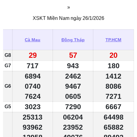
»
XSKT Miền Nam ngày 26/1/2026
Cà Mau
Đồng Tháp
TP.HCM
29
57
20
G8
717
943
180
G7
6894
2462
1412
0740
9467
8086
G6
7624
0605
7271
3023
7290
6667
G5
25313
06204
64498
93962
23952
65882