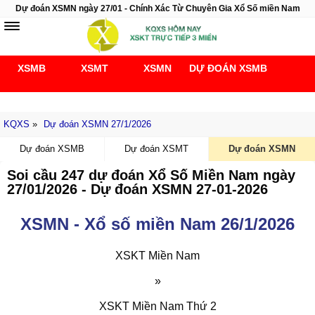
Dự đoán XSMN ngày 27/01 - Chính Xác Từ Chuyên Gia Xổ Số miền Nam
XSMB
XSMT
XSMN
DỰ ĐOÁN XSMB
Soi cầu 247
KQXS
»
Dự đoán XSMN 27/1/2026
Dự đoán XSMB
Dự đoán XSMT
Dự đoán XSMN
Soi cầu 247 dự đoán Xổ Số Miền Nam ngày
27/01/2026 - Dự đoán XSMN 27-01-2026
XSMN - Xổ số miền Nam 26/1/2026
XSKT Miền Nam
»
XSKT Miền Nam Thứ 2