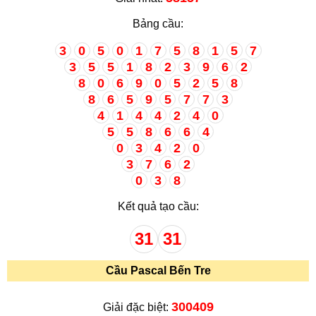
Bảng cầu:
3
0
5
0
1
7
5
8
1
5
7
3
5
5
1
8
2
3
9
6
2
8
0
6
9
0
5
2
5
8
8
6
5
9
5
7
7
3
4
1
4
4
2
4
0
5
5
8
6
6
4
0
3
4
2
0
3
7
6
2
0
3
8
Kết quả tạo cầu:
31
31
Cầu Pascal Bến Tre
300409
Giải đặc biệt: