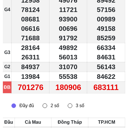
12958
49076
89492
78124
11721
57156
G4
08681
93900
00989
06616
00696
49158
71688
91792
85259
28164
49892
66334
G3
26311
56013
84631
84937
31070
56143
G2
13984
55538
84622
G1
701276
180906
683111
ĐB
Đầu
Cà Mau
Đồng Tháp
TP.HCM