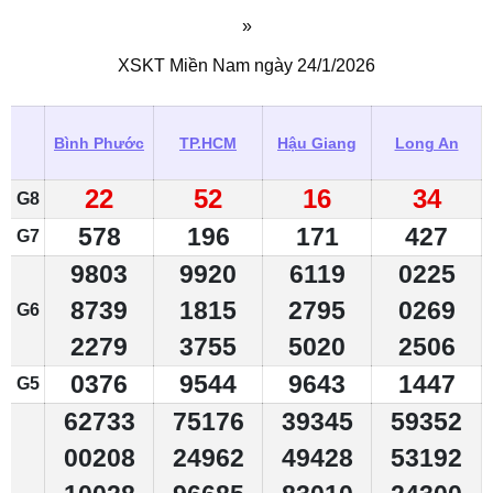
»
XSKT Miền Nam ngày 24/1/2026
Bình Phước
TP.HCM
Hậu Giang
Long An
22
52
16
34
G8
578
196
171
427
G7
9803
9920
6119
0225
8739
1815
2795
0269
G6
2279
3755
5020
2506
0376
9544
9643
1447
G5
62733
75176
39345
59352
00208
24962
49428
53192