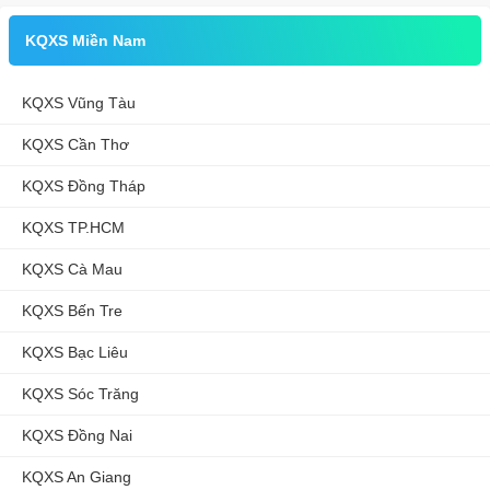
KQXS Miền Nam
KQXS Vũng Tàu
KQXS Cần Thơ
KQXS Đồng Tháp
KQXS TP.HCM
KQXS Cà Mau
KQXS Bến Tre
KQXS Bạc Liêu
KQXS Sóc Trăng
KQXS Đồng Nai
KQXS An Giang