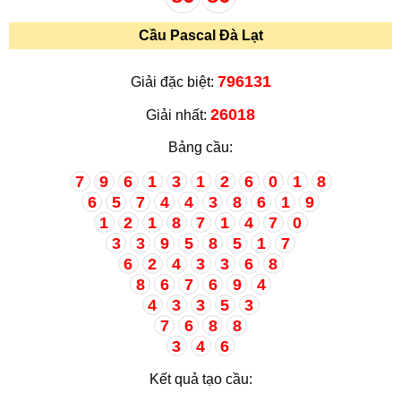
Cầu Pascal Đà Lạt
796131
Giải đặc biệt:
26018
Giải nhất:
Bảng cầu:
7
9
6
1
3
1
2
6
0
1
8
6
5
7
4
4
3
8
6
1
9
1
2
1
8
7
1
4
7
0
3
3
9
5
8
5
1
7
6
2
4
3
3
6
8
8
6
7
6
9
4
4
3
3
5
3
7
6
8
8
3
4
6
Kết quả tạo cầu: