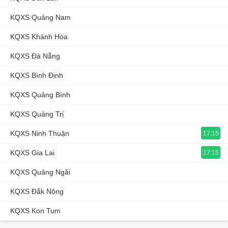
KQXS Quảng Nam
KQXS Khánh Hòa
KQXS Đà Nẵng
KQXS Bình Định
KQXS Quảng Bình
KQXS Quảng Trị
KQXS Ninh Thuận
17:15
KQXS Gia Lai
17:15
KQXS Quảng Ngãi
KQXS Đắk Nông
KQXS Kon Tum