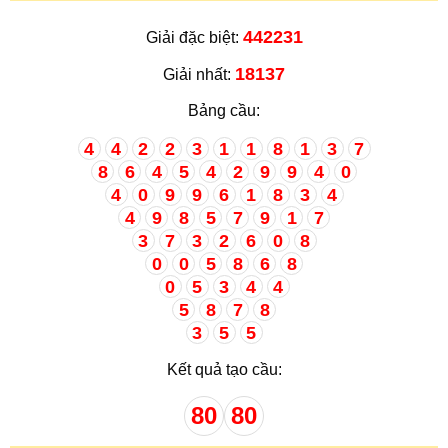
442231
Giải đặc biệt:
18137
Giải nhất:
Bảng cầu:
4
4
2
2
3
1
1
8
1
3
7
8
6
4
5
4
2
9
9
4
0
4
0
9
9
6
1
8
3
4
4
9
8
5
7
9
1
7
3
7
3
2
6
0
8
0
0
5
8
6
8
0
5
3
4
4
5
8
7
8
3
5
5
Kết quả tạo cầu:
80
80