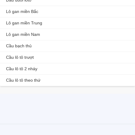
Đầu đuôi loto
Lô gan miền Bắc
Lô gan miền Trung
Lô gan miền Nam
Cầu bạch thủ
Cầu lô tô trượt
Cầu lô tô 2 nháy
Cầu lô tô theo thứ
F8bet
rổng bạch kim 777
lo top