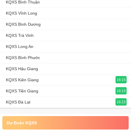
KQXS Bình Thuận
KQXS Vĩnh Long
KQXS Bình Dương
KQXS Trà Vinh
KQXS Long An
KQXS Bình Phước
KQXS Hậu Giang
KQXS Kiên Giang
16:15
KQXS Tiền Giang
16:15
KQXS Đà Lạt
16:15
Dự Đoán KQXS