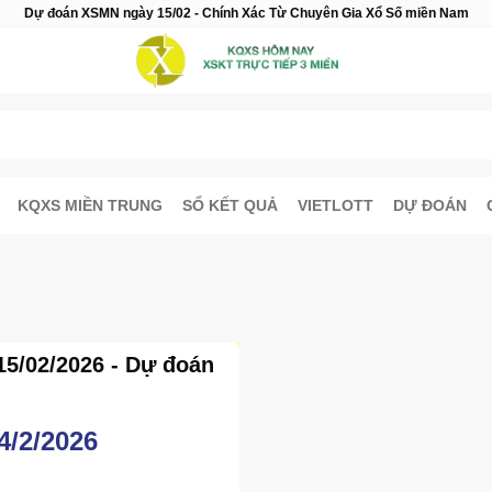
Dự đoán XSMN ngày 15/02 - Chính Xác Từ Chuyên Gia Xổ Số miền Nam
Soi cầu 247
KQXS MIỀN TRUNG
SỔ KẾT QUẢ
VIETLOTT
DỰ ĐOÁN
5/02/2026 - Dự đoán
4/2/2026