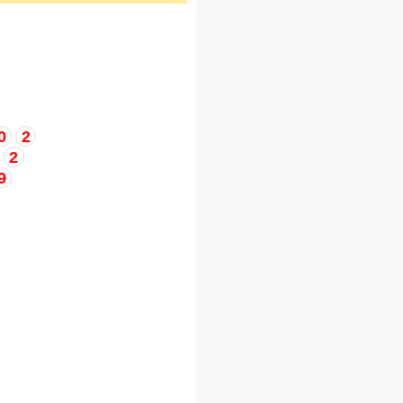
0
2
2
9