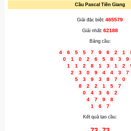
Cầu Pascal Tiền Giang
465579
Giải đặc biệt:
62188
Giải nhất:
Bảng cầu:
4
6
5
5
7
9
6
2
1
0
1
0
2
6
5
8
3
9
1
1
2
8
1
3
1
2
2
3
0
9
4
4
3
7
5
3
9
3
8
7
0
8
2
2
1
5
7
0
4
3
6
2
4
7
9
8
1
6
7
Kết quả tạo cầu:
73
73