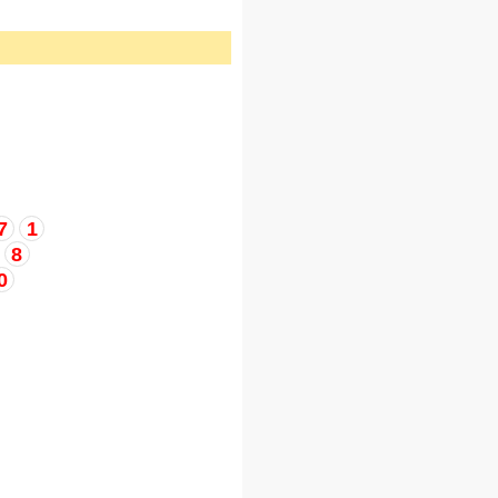
7
1
8
0