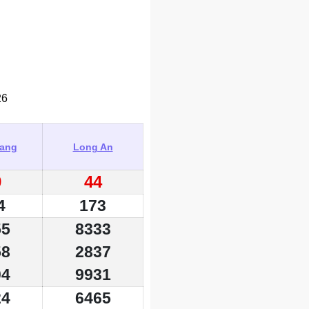
26
iang
Long An
9
44
4
173
55
8333
58
2837
04
9931
24
6465