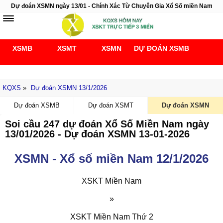
Dự đoán XSMN ngày 13/01 - Chính Xác Từ Chuyên Gia Xổ Số miền Nam
XSMB
XSMT
XSMN
DỰ ĐOÁN XSMB
Soi cầu 247
KQXS
»
Dự đoán XSMN 13/1/2026
Dự đoán XSMB
Dự đoán XSMT
Dự đoán XSMN
Soi cầu 247 dự đoán Xổ Số Miền Nam ngày
13/01/2026 - Dự đoán XSMN 13-01-2026
XSMN - Xổ số miền Nam 12/1/2026
XSKT Miền Nam
»
XSKT Miền Nam Thứ 2