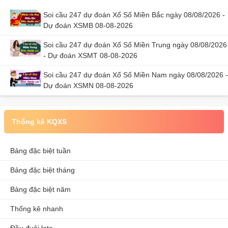
Soi cầu 247 dự đoán Xổ Số Miền Bắc ngày 08/08/2026 -
Dự đoán XSMB 08-08-2026
Soi cầu 247 dự đoán Xổ Số Miền Trung ngày 08/08/2026
- Dự đoán XSMT 08-08-2026
Soi cầu 247 dự đoán Xổ Số Miền Nam ngày 08/08/2026 -
Dự đoán XSMN 08-08-2026
Thống kê KQXS
Bảng đặc biệt tuần
Bảng đặc biệt tháng
Bảng đặc biệt năm
Thống kê nhanh