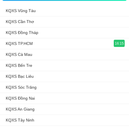
KQXS Vũng Tàu
KQXS Cần Thơ
KQXS Đồng Tháp
KQXS TP.HCM
16:15
KQXS Cà Mau
KQXS Bến Tre
KQXS Bạc Liêu
KQXS Sóc Trăng
KQXS Đồng Nai
KQXS An Giang
KQXS Tây Ninh