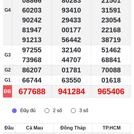
08866
80283
21501
60203
93410
31591
G4
90242
29433
23054
81947
00177
22168
91213
56442
38719
97255
32140
51462
G3
73968
44707
68841
86207
01781
70088
G2
66744
63550
01618
G1
677688
941284
965406
ĐB
Đầu
Cà Mau
Đồng Tháp
TP.HCM