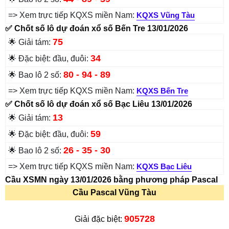
=> Xem trực tiếp KQXS miền Nam:
KQXS Vũng Tàu
✅ Chốt số lô dự đoán xổ số Bến Tre 13/01/2026
75
🌟 Giải tám:
34
🌟 Đặc biệt: đầu, đuôi:
80 - 94 - 89
🌟 Bao lô 2 số:
=> Xem trực tiếp KQXS miền Nam:
KQXS Bến Tre
✅ Chốt số lô dự đoán xổ số Bạc Liêu 13/01/2026
13
🌟 Giải tám:
59
🌟 Đặc biệt: đầu, đuôi:
26 - 35 - 30
🌟 Bao lô 2 số:
=> Xem trực tiếp KQXS miền Nam:
KQXS Bạc Liêu
Cầu XSMN ngày 13/01/2026 bằng phương pháp Pascal
Cầu Pascal Vũng Tàu
905728
Giải đặc biệt: