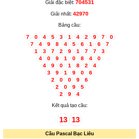
704531
Giải đặc biệt:
42970
Giải nhất:
Bảng cầu:
7
0
4
5
3
1
4
2
9
7
0
7
4
9
8
4
5
6
1
6
7
1
3
7
2
9
1
7
7
3
4
0
9
1
0
8
4
0
4
9
0
1
8
2
4
3
9
1
9
0
6
2
0
0
9
6
2
0
9
5
2
9
4
Kết quả tạo cầu:
13
13
Cầu Pascal Bạc Liêu