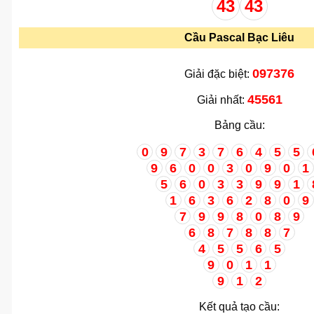
43
43
Cầu Pascal Bạc Liêu
097376
Giải đặc biệt:
45561
Giải nhất:
Bảng cầu:
0
9
7
3
7
6
4
5
5
9
6
0
0
3
0
9
0
1
5
6
0
3
3
9
9
1
1
6
3
6
2
8
0
9
7
9
9
8
0
8
9
6
8
7
8
8
7
4
5
5
6
5
9
0
1
1
9
1
2
Kết quả tạo cầu: