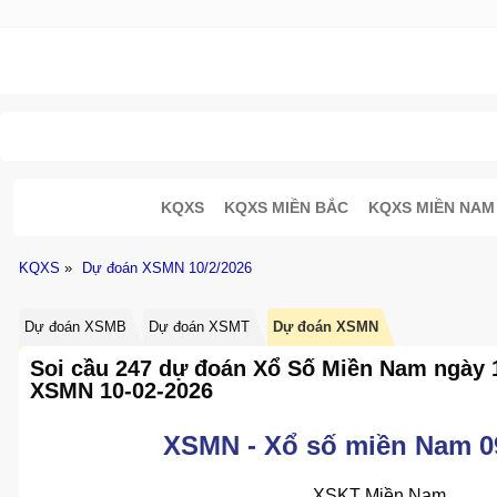
KQXS
KQXS MIỀN BẮC
KQXS MIỀN NAM
KQXS
»
Dự đoán XSMN 10/2/2026
Dự đoán XSMB
Dự đoán XSMT
Dự đoán XSMN
Soi cầu 247 dự đoán Xổ Số Miền Nam ngày 1
XSMN 10-02-2026
XSMN - Xổ số miền Nam 0
XSKT Miền Nam