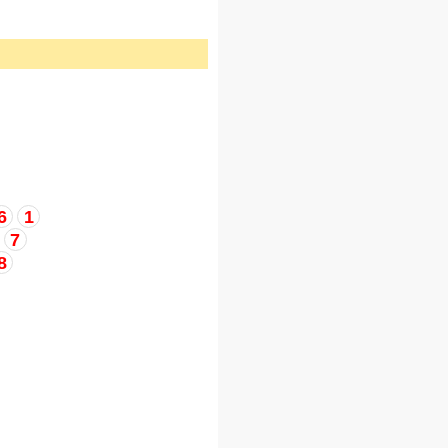
6
1
7
8