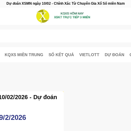
Dự đoán XSMN ngày 10/02 - Chính Xác Từ Chuyên Gia Xổ Số miền Nam
Soi cầu 247
KQXS MIỀN TRUNG
SỔ KẾT QUẢ
VIETLOTT
DỰ ĐOÁN
0/02/2026 - Dự đoán
9/2/2026