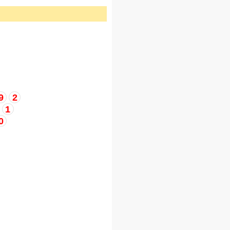
9
2
1
0