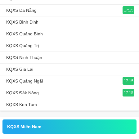
KQXS Đà Nẵng
17:15
KQXS Bình Định
KQXS Quảng Bình
KQXS Quảng Trị
KQXS Ninh Thuận
KQXS Gia Lai
KQXS Quảng Ngãi
17:15
KQXS Đắk Nông
17:15
KQXS Kon Tum
KQXS Miền Nam