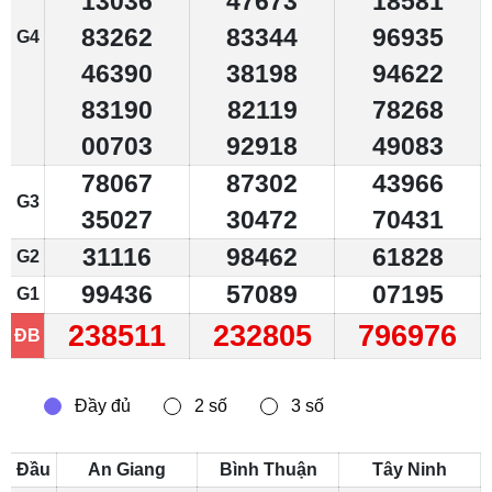
13036
47673
18581
83262
83344
96935
G4
46390
38198
94622
83190
82119
78268
00703
92918
49083
78067
87302
43966
G3
35027
30472
70431
31116
98462
61828
G2
99436
57089
07195
G1
238511
232805
796976
ĐB
Đầu
An Giang
Bình Thuận
Tây Ninh