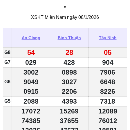
»
XSKT Miền Nam ngày 08/1/2026
An Giang
Bình Thuận
Tây Ninh
54
28
05
G8
029
428
904
G7
3002
0898
7906
9049
3027
6648
G6
0915
2206
8226
2088
4393
7318
G5
17072
15269
12089
74385
37655
76012