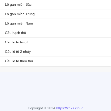
Lô gan miền Bắc
Lô gan miền Trung
Lô gan miền Nam
Cầu bạch thủ
Cầu lô tô trượt
Cầu lô tô 2 nháy
Cầu lô tô theo thứ
F8bet
rổng bạch kim 777
lo top
Copyright © 2024
https://kqxs.cloud