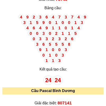
Bảng cầu:
4
9
2
3
6
4
7
3
7
4
9
3
1
5
9
0
1
0
0
1
3
4
6
4
9
1
1
0
1
4
0
0
3
0
2
1
1
5
0
3
3
2
3
2
6
3
6
5
5
5
8
9
1
0
0
3
0
1
0
3
1
1
3
Kết quả tạo cầu:
24
24
Cầu Pascal Bình Dương
807141
Giải đặc biệt: