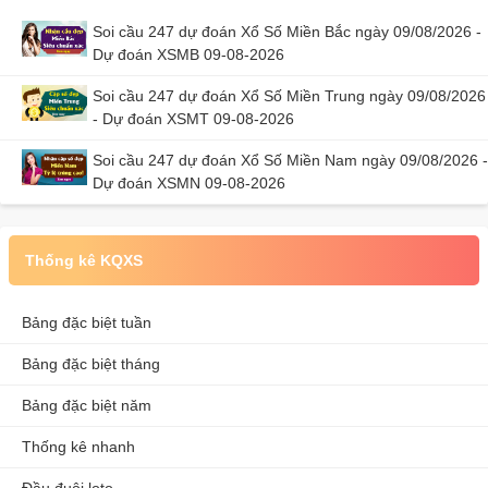
Soi cầu 247 dự đoán Xổ Số Miền Bắc ngày 09/08/2026 -
Dự đoán XSMB 09-08-2026
Soi cầu 247 dự đoán Xổ Số Miền Trung ngày 09/08/2026
- Dự đoán XSMT 09-08-2026
Soi cầu 247 dự đoán Xổ Số Miền Nam ngày 09/08/2026 -
Dự đoán XSMN 09-08-2026
Thống kê KQXS
Bảng đặc biệt tuần
Bảng đặc biệt tháng
Bảng đặc biệt năm
Thống kê nhanh