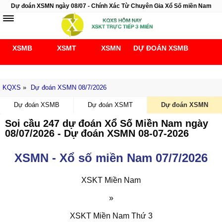
Dự đoán XSMN ngày 08/07 - Chính Xác Từ Chuyên Gia Xổ Số miền Nam
XSMB
XSMT
XSMN
DỰ ĐOÁN XSMB
Soi cầu 247
KQXS
»
Dự đoán XSMN 08/7/2026
Dự đoán XSMB
Dự đoán XSMT
Dự đoán XSMN
Soi cầu 247 dự đoán Xổ Số Miền Nam ngày
08/07/2026 - Dự đoán XSMN 08-07-2026
XSMN - Xổ số miền Nam 07/7/2026
XSKT Miền Nam
»
XSKT Miền Nam Thứ 3