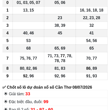
0
01, 03, 05, 07
05, 06
1
13, 15
16, 16, 18, 18
2
23
22, 23, 28
3
38, 39
32
4
40, 46
45
41
5
53
54, 56
6
68
65, 69
65
71, 73,
77
, 78,
7
75, 76, 77
70, 77
78, 78
8
80, 82, 86
81, 83
86
, 89
9
92
, 96
92, 96
91, 93
✅ Chốt số lô dự đoán xổ số Cần Thơ 08/07/2026
33
🌟 Giải tám:
99
🌟 Đặc biệt: đầu, đuôi:
31 - 97 - 60
🌟 Bao lô 2 số: