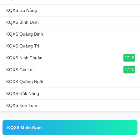
KQXS Đà Nẵng
KQXS Bình Định
KQXS Quảng Bình
KQXS Quảng Trị
KQXS Ninh Thuận
17:15
KQXS Gia Lai
17:15
KQXS Quảng Ngãi
KQXS Đắk Nông
KQXS Kon Tum
KQXS Miền Nam