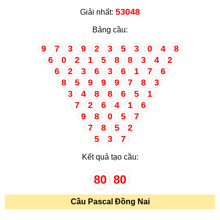
53048
Giải nhất:
Bảng cầu:
9
7
3
9
2
3
5
3
0
4
8
6
0
2
1
5
8
8
3
4
2
6
2
3
6
3
6
1
7
6
8
5
9
9
9
7
8
3
3
4
8
8
6
5
1
7
2
6
4
1
6
9
8
0
5
7
7
8
5
2
5
3
7
Kết quả tạo cầu:
80
80
Cầu Pascal Đồng Nai