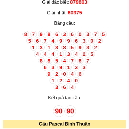
879863
Giải đặc biệt:
60375
Giải nhất:
Bảng cầu:
8
7
9
8
6
3
6
0
3
7
5
5
6
7
4
9
9
6
3
0
2
1
3
1
3
8
5
9
3
2
4
4
4
1
3
4
2
5
8
8
5
4
7
6
7
6
3
9
1
3
3
9
2
0
4
6
1
2
4
0
3
6
4
Kết quả tạo cầu:
90
90
Cầu Pascal Bình Thuận