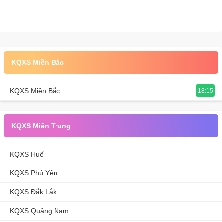
KQXS Miền Bắc
KQXS Miền Bắc
18:15
KQXS Miền Trung
KQXS Huế
KQXS Phú Yên
KQXS Đắk Lắk
KQXS Quảng Nam