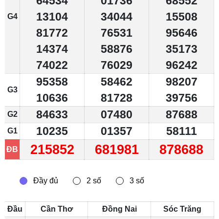
64534
01736
68552
13104
34044
15508
G4
81772
76531
95646
14374
58876
35173
74022
76029
96242
95358
58462
98207
G3
10636
81728
39756
84633
07480
87688
G2
10235
01357
58111
G1
215852
681981
878688
ĐB
Đầu
Cần Thơ
Đồng Nai
Sóc Trăng