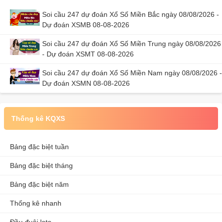
Soi cầu 247 dự đoán Xổ Số Miền Bắc ngày 08/08/2026 -
Dự đoán XSMB 08-08-2026
Soi cầu 247 dự đoán Xổ Số Miền Trung ngày 08/08/2026
- Dự đoán XSMT 08-08-2026
Soi cầu 247 dự đoán Xổ Số Miền Nam ngày 08/08/2026 -
Dự đoán XSMN 08-08-2026
Thống kê KQXS
Bảng đặc biệt tuần
Bảng đặc biệt tháng
Bảng đặc biệt năm
Thống kê nhanh