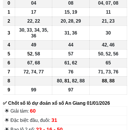
0
04
08
04, 07, 08
1
17
15, 19
11
2
22, 22
20, 28, 29
21, 23
30, 33, 34, 35,
3
31, 36
30
36
4
49
44
42, 46
5
52
, 58
57
50, 52, 56
6
67, 68
61, 62
65
7
72, 74, 77
76
71, 73, 76
8
80,
81
, 82, 88
88
,
88
9
99
97
✅ Chốt số lô dự đoán xổ số An Giang 01/01/2026
60
🌟 Giải tám:
31
🌟 Đặc biệt: đầu, đuôi:
23 - 16 - 50
🌟 Bao lô 2 số: