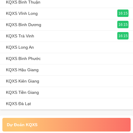
KQXS Bình Thuận
KQXS Vĩnh Long
16:15
KQXS Bình Dương
16:15
KQXS Trà Vinh
16:15
KQXS Long An
KQXS Bình Phước
KQXS Hậu Giang
KQXS Kiên Giang
KQXS Tiền Giang
KQXS Đà Lạt
Dự Đoán KQXS