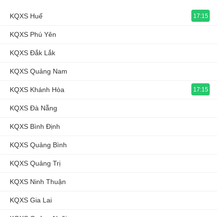
KQXS Huế
17:15
KQXS Phú Yên
KQXS Đắk Lắk
KQXS Quảng Nam
KQXS Khánh Hòa
17:15
KQXS Đà Nẵng
KQXS Bình Định
KQXS Quảng Bình
KQXS Quảng Trị
KQXS Ninh Thuận
KQXS Gia Lai