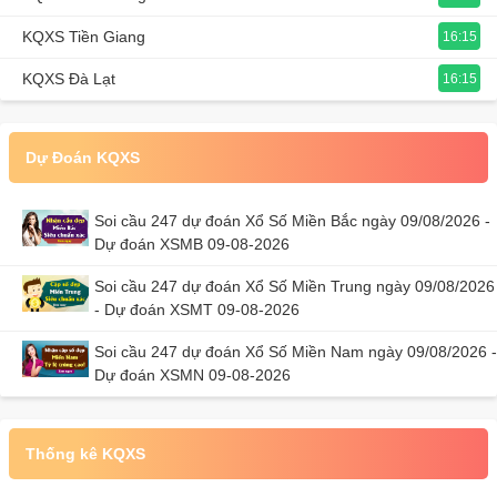
KQXS Tiền Giang
16:15
KQXS Đà Lạt
16:15
Dự Đoán KQXS
Soi cầu 247 dự đoán Xổ Số Miền Bắc ngày 09/08/2026 -
Dự đoán XSMB 09-08-2026
Soi cầu 247 dự đoán Xổ Số Miền Trung ngày 09/08/2026
- Dự đoán XSMT 09-08-2026
Soi cầu 247 dự đoán Xổ Số Miền Nam ngày 09/08/2026 -
Dự đoán XSMN 09-08-2026
Thống kê KQXS