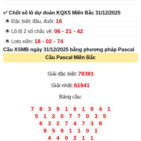
✅ Chốt số lô dự đoán KQXS Miền Bắc 31/12/2025
16
🌟 Đặc biệt: đầu, đuôi:
06 - 21 - 42
🌟 Lô tô 2 số chắc về:
18 - 02 - 74
🌟 Loto xiên:
Cầu XSMB ngày 31/12/2025 bằng phương pháp Pascal
Cầu Pascal Miền Bắc
78391
Giải đặc biệt:
61941
Giải nhất:
Bảng cầu:
7
8
3
9
1
6
1
9
4
1
5
1
2
0
7
7
0
3
5
6
3
2
7
4
7
3
8
9
5
9
1
1
0
1
4
4
0
2
1
1