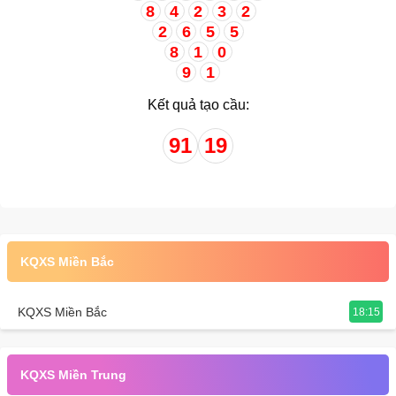
8
4
2
3
2
2
6
5
5
8
1
0
9
1
Kết quả tạo cầu:
91
19
KQXS Miền Bắc
KQXS Miền Bắc
18:15
KQXS Miền Trung