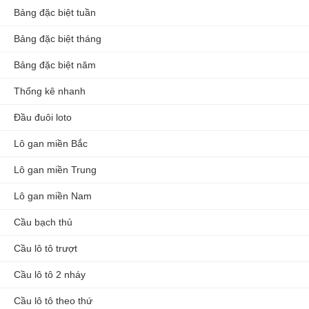
Bảng đặc biệt tuần
Bảng đặc biệt tháng
Bảng đặc biệt năm
Thống kê nhanh
Đầu đuôi loto
Lô gan miền Bắc
Lô gan miền Trung
Lô gan miền Nam
Cầu bạch thủ
Cầu lô tô trượt
Cầu lô tô 2 nháy
Cầu lô tô theo thứ