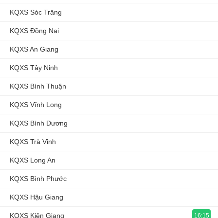
KQXS Sóc Trăng
KQXS Đồng Nai
KQXS An Giang
KQXS Tây Ninh
KQXS Bình Thuận
KQXS Vĩnh Long
KQXS Bình Dương
KQXS Trà Vinh
KQXS Long An
KQXS Bình Phước
KQXS Hậu Giang
KQXS Kiên Giang
16:15