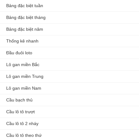
Bảng đặc biệt tuần
Bảng đặc biệt tháng
Bảng đặc biệt năm
Thống kê nhanh
Đầu đuôi loto
Lô gan miền Bắc
Lô gan miền Trung
Lô gan miền Nam
Cầu bạch thủ
Cầu lô tô trượt
Cầu lô tô 2 nháy
Cầu lô tô theo thứ