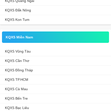
KQXS Quảng Ngãi
KQXS Đắk Nông
KQXS Kon Tum
KQXS Miền Nam
KQXS Vũng Tàu
KQXS Cần Thơ
KQXS Đồng Tháp
KQXS TP.HCM
KQXS Cà Mau
KQXS Bến Tre
KQXS Bạc Liêu