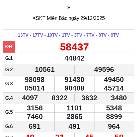
»
XSKT Miền Bắc ngày 29/12/2025
13TV - 17TV - 19TV - 1TV - 3TV - 7TV - 8TV - 9TV
58437
ĐB
44842
G.1
10561
49596
G.2
98098
91430
49450
G.3
05014
90408
45714
4097
8322
3632
3480
G.4
3156
1101
5348
G.5
7460
2865
8899
691
491
964
G.6