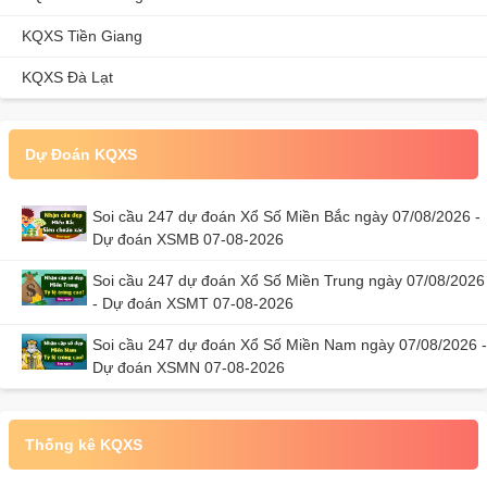
KQXS Tiền Giang
KQXS Đà Lạt
Dự Đoán KQXS
Soi cầu 247 dự đoán Xổ Số Miền Bắc ngày 07/08/2026 -
Dự đoán XSMB 07-08-2026
Soi cầu 247 dự đoán Xổ Số Miền Trung ngày 07/08/2026
- Dự đoán XSMT 07-08-2026
Soi cầu 247 dự đoán Xổ Số Miền Nam ngày 07/08/2026 -
Dự đoán XSMN 07-08-2026
Thống kê KQXS