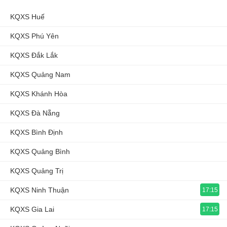
KQXS Huế
KQXS Phú Yên
KQXS Đắk Lắk
KQXS Quảng Nam
KQXS Khánh Hòa
KQXS Đà Nẵng
KQXS Bình Định
KQXS Quảng Bình
KQXS Quảng Trị
KQXS Ninh Thuận
17:15
KQXS Gia Lai
17:15