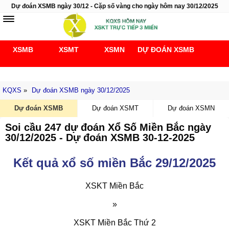
Dự đoán XSMB ngày 30/12 - Cặp số vàng cho ngày hôm nay 30/12/2025
XSMB
XSMT
XSMN
DỰ ĐOÁN XSMB
Soi cầu 247
KQXS
»
Dự đoán XSMB ngày 30/12/2025
Dự đoán XSMB
Dự đoán XSMT
Dự đoán XSMN
Soi cầu 247 dự đoán Xổ Số Miền Bắc ngày
30/12/2025 - Dự đoán XSMB 30-12-2025
Kết quả xổ số miền Bắc 29/12/2025
XSKT Miền Bắc
»
XSKT Miền Bắc Thứ 2