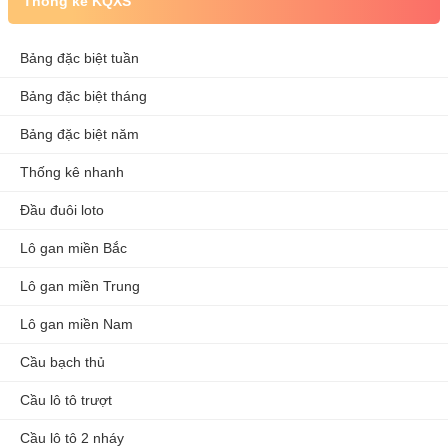
Thống kê KQXS
Bảng đặc biệt tuần
Bảng đặc biệt tháng
Bảng đặc biệt năm
Thống kê nhanh
Đầu đuôi loto
Lô gan miền Bắc
Lô gan miền Trung
Lô gan miền Nam
Cầu bạch thủ
Cầu lô tô trượt
Cầu lô tô 2 nháy