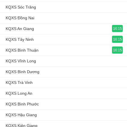
KQXS Sóc Trăng
KQXS Đồng Nai
KQXS An Giang
16:15
KQXS Tây Ninh
16:15
KQXS Bình Thuận
16:15
KQXS Vĩnh Long
KQXS Bình Dương
KQXS Trà Vinh
KQXS Long An
KQXS Bình Phước
KQXS Hậu Giang
KQXS Kiên Giang