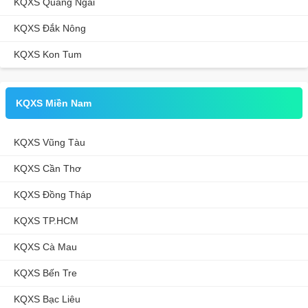
KQXS Quảng Ngãi
KQXS Đắk Nông
KQXS Kon Tum
KQXS Miền Nam
KQXS Vũng Tàu
KQXS Cần Thơ
KQXS Đồng Tháp
KQXS TP.HCM
KQXS Cà Mau
KQXS Bến Tre
KQXS Bạc Liêu