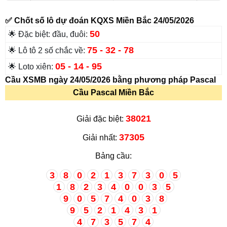
✅ Chốt số lô dự đoán KQXS Miền Bắc 24/05/2026
50
🌟 Đặc biệt: đầu, đuôi:
75 - 32 - 78
🌟 Lô tô 2 số chắc về:
05 - 14 - 95
🌟 Loto xiên:
Cầu XSMB ngày 24/05/2026 bằng phương pháp Pascal
Cầu Pascal Miền Bắc
38021
Giải đặc biệt:
37305
Giải nhất:
Bảng cầu:
3
8
0
2
1
3
7
3
0
5
1
8
2
3
4
0
0
3
5
9
0
5
7
4
0
3
8
9
5
2
1
4
3
1
4
7
3
5
7
4