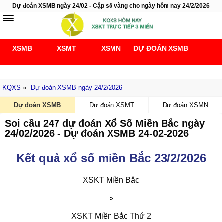
Dự đoán XSMB ngày 24/02 - Cặp số vàng cho ngày hôm nay 24/2/2026
XSMB
XSMT
XSMN
DỰ ĐOÁN XSMB
Soi cầu 247
KQXS
»
Dự đoán XSMB ngày 24/2/2026
Dự đoán XSMB
Dự đoán XSMT
Dự đoán XSMN
Soi cầu 247 dự đoán Xổ Số Miền Bắc ngày
24/02/2026 - Dự đoán XSMB 24-02-2026
Kết quả xổ số miền Bắc 23/2/2026
XSKT Miền Bắc
»
XSKT Miền Bắc Thứ 2