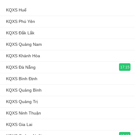
KQXS Huế
KQXS Phú Yên
KQXS Đắk Lắk
KQXS Quảng Nam
KQXS Khánh Hòa
KQXS Đà Nẵng
17:15
KQXS Bình Định
KQXS Quảng Bình
KQXS Quảng Trị
KQXS Ninh Thuận
KQXS Gia Lai