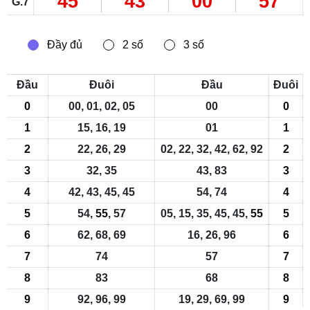
45
43
00
57
G.7
Đầu
Đuôi
Đầu
Đuôi
0
00, 01, 02, 05
00
0
1
15, 16, 19
01
1
2
22, 26, 29
02, 22, 32, 42, 62, 92
2
3
32, 35
43, 83
3
4
42, 43, 45, 45
54, 74
4
5
54,
55
, 57
05, 15, 35, 45, 45,
55
5
6
62, 68, 69
16, 26, 96
6
7
74
57
7
8
83
68
8
9
92, 96, 99
19, 29, 69, 99
9