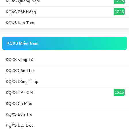
KQXS Quảng Ngãi
17:15
KQXS Đắk Nông
17:15
KQXS Kon Tum
KQXS Miền Nam
KQXS Vũng Tàu
KQXS Cần Thơ
KQXS Đồng Tháp
KQXS TP.HCM
16:15
KQXS Cà Mau
KQXS Bến Tre
KQXS Bạc Liêu