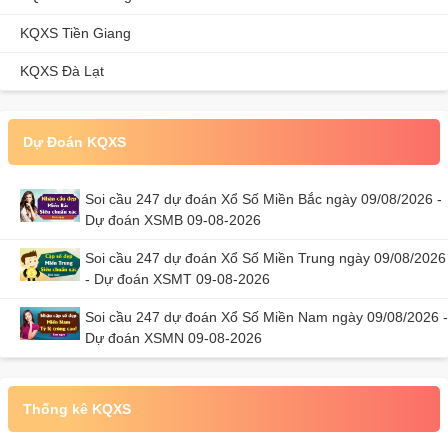
KQXS Tiền Giang
KQXS Đà Lạt
Dự Đoán KQXS
Soi cầu 247 dự đoán Xổ Số Miền Bắc ngày 09/08/2026 -
Dự đoán XSMB 09-08-2026
Soi cầu 247 dự đoán Xổ Số Miền Trung ngày 09/08/2026
- Dự đoán XSMT 09-08-2026
Soi cầu 247 dự đoán Xổ Số Miền Nam ngày 09/08/2026 -
Dự đoán XSMN 09-08-2026
Thống kê KQXS