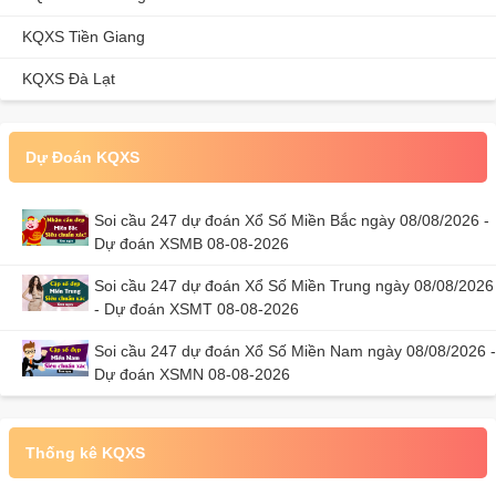
KQXS Tiền Giang
KQXS Đà Lạt
Dự Đoán KQXS
Soi cầu 247 dự đoán Xổ Số Miền Bắc ngày 08/08/2026 -
Dự đoán XSMB 08-08-2026
Soi cầu 247 dự đoán Xổ Số Miền Trung ngày 08/08/2026
- Dự đoán XSMT 08-08-2026
Soi cầu 247 dự đoán Xổ Số Miền Nam ngày 08/08/2026 -
Dự đoán XSMN 08-08-2026
Thống kê KQXS