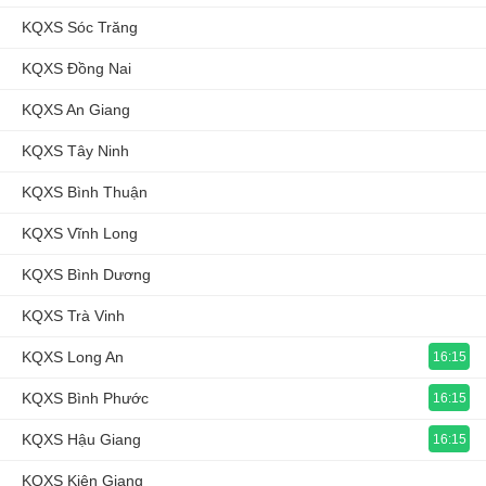
KQXS Sóc Trăng
KQXS Đồng Nai
KQXS An Giang
KQXS Tây Ninh
KQXS Bình Thuận
KQXS Vĩnh Long
KQXS Bình Dương
KQXS Trà Vinh
KQXS Long An
16:15
KQXS Bình Phước
16:15
KQXS Hậu Giang
16:15
KQXS Kiên Giang