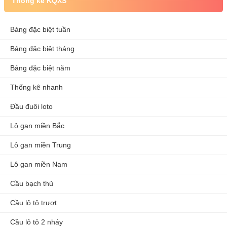
Thống kê KQXS
Bảng đặc biệt tuần
Bảng đặc biệt tháng
Bảng đặc biệt năm
Thống kê nhanh
Đầu đuôi loto
Lô gan miền Bắc
Lô gan miền Trung
Lô gan miền Nam
Cầu bạch thủ
Cầu lô tô trượt
Cầu lô tô 2 nháy