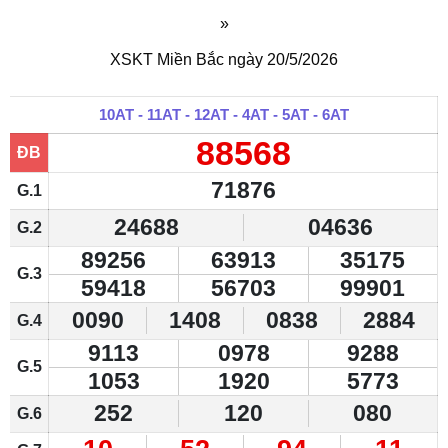
»
XSKT Miền Bắc ngày 20/5/2026
10AT - 11AT - 12AT - 4AT - 5AT - 6AT
88568
ĐB
71876
G.1
24688
04636
G.2
89256
63913
35175
G.3
59418
56703
99901
0090
1408
0838
2884
G.4
9113
0978
9288
G.5
1053
1920
5773
252
120
080
G.6