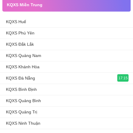
KQXS Miền Trung
KQXS Huế
KQXS Phú Yên
KQXS Đắk Lắk
KQXS Quảng Nam
KQXS Khánh Hòa
KQXS Đà Nẵng
17:15
KQXS Bình Định
KQXS Quảng Bình
KQXS Quảng Trị
KQXS Ninh Thuận