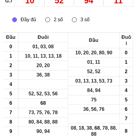
10
52
94
11
G.7
Đầu
Đuôi
Đuô
Đầu
i
0
01, 03, 08
10, 20, 20, 80, 90
0
1
10, 11, 13, 13, 18
01, 11
1
2
20, 20
52, 52
2
3
36, 38
03, 13, 13, 53, 73
3
4
84, 94
4
5
52, 52, 53, 56
75
5
6
68
36, 56, 76
6
7
73, 75, 76, 78
7
8
80, 84, 88, 88
08, 18, 38,
68
, 78, 88,
8
9
90, 94
88