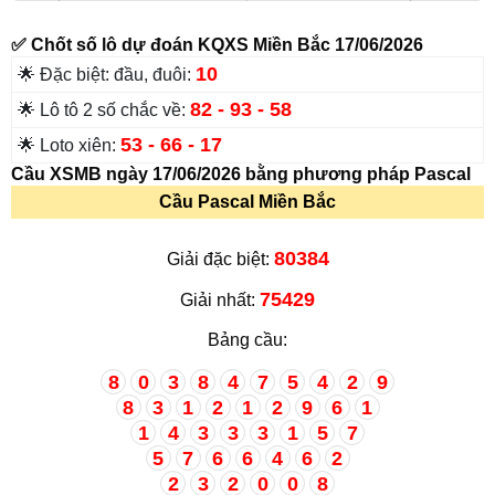
✅ Chốt số lô dự đoán KQXS Miền Bắc 17/06/2026
10
🌟 Đặc biệt: đầu, đuôi:
82 - 93 - 58
🌟 Lô tô 2 số chắc về:
53 - 66 - 17
🌟 Loto xiên:
Cầu XSMB ngày 17/06/2026 bằng phương pháp Pascal
Cầu Pascal Miền Bắc
80384
Giải đặc biệt:
75429
Giải nhất:
Bảng cầu:
8
0
3
8
4
7
5
4
2
9
8
3
1
2
1
2
9
6
1
1
4
3
3
3
1
5
7
5
7
6
6
4
6
2
2
3
2
0
0
8