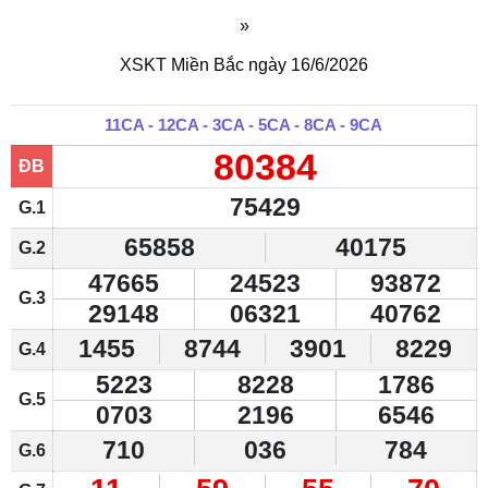
»
XSKT Miền Bắc ngày 16/6/2026
11CA - 12CA - 3CA - 5CA - 8CA - 9CA
80384
ĐB
75429
G.1
65858
40175
G.2
47665
24523
93872
G.3
29148
06321
40762
1455
8744
3901
8229
G.4
5223
8228
1786
G.5
0703
2196
6546
710
036
784
G.6