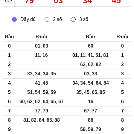
79
03
34
45
G.7
Đầu
Đuôi
Đầu
Đuôi
0
01
, 03
60
0
1
11, 16
01
, 11, 41, 51, 81
1
2
62, 62, 82
2
3
33, 34, 34, 35
03, 33
3
4
41, 45
34, 34, 54, 64, 84
4
5
51, 54, 59, 59
35, 45, 65, 85
5
6
60, 62, 62, 64, 65, 67
16
6
7
77, 79
67, 77
7
8
81, 82, 84, 85, 88
88
8
9
59, 59, 79
9