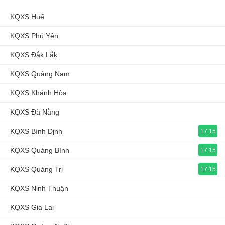
KQXS Huế
KQXS Phú Yên
KQXS Đắk Lắk
KQXS Quảng Nam
KQXS Khánh Hòa
KQXS Đà Nẵng
KQXS Bình Định
17:15
KQXS Quảng Bình
17:15
KQXS Quảng Trị
17:15
KQXS Ninh Thuận
KQXS Gia Lai