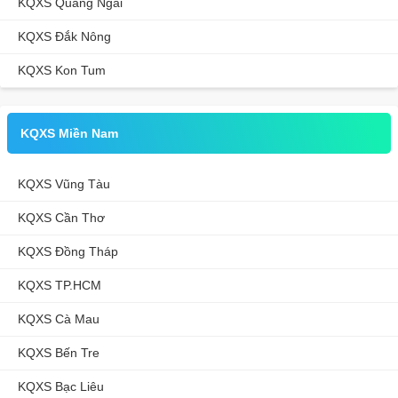
KQXS Quảng Ngãi
KQXS Đắk Nông
KQXS Kon Tum
KQXS Miền Nam
KQXS Vũng Tàu
KQXS Cần Thơ
KQXS Đồng Tháp
KQXS TP.HCM
KQXS Cà Mau
KQXS Bến Tre
KQXS Bạc Liêu