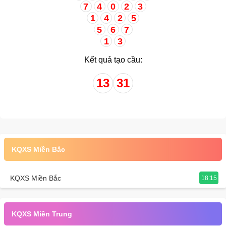
7
4
0
2
3
1
4
2
5
5
6
7
1
3
Kết quả tạo cầu:
13
31
KQXS Miền Bắc
KQXS Miền Bắc
18:15
KQXS Miền Trung