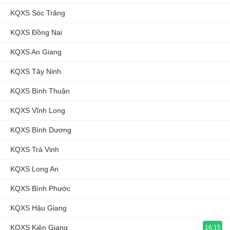
KQXS Sóc Trăng
KQXS Đồng Nai
KQXS An Giang
KQXS Tây Ninh
KQXS Bình Thuận
KQXS Vĩnh Long
KQXS Bình Dương
KQXS Trà Vinh
KQXS Long An
KQXS Bình Phước
KQXS Hậu Giang
KQXS Kiên Giang
16:15