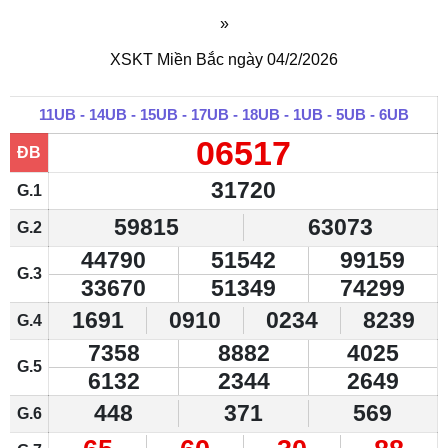
»
XSKT Miền Bắc ngày 04/2/2026
11UB - 14UB - 15UB - 17UB - 18UB - 1UB - 5UB - 6UB
06517
ĐB
31720
G.1
59815
63073
G.2
44790
51542
99159
G.3
33670
51349
74299
1691
0910
0234
8239
G.4
7358
8882
4025
G.5
6132
2344
2649
448
371
569
G.6