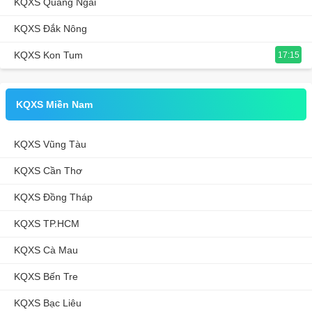
KQXS Quảng Ngãi
KQXS Đắk Nông
KQXS Kon Tum
17:15
KQXS Miền Nam
KQXS Vũng Tàu
KQXS Cần Thơ
KQXS Đồng Tháp
KQXS TP.HCM
KQXS Cà Mau
KQXS Bến Tre
KQXS Bạc Liêu