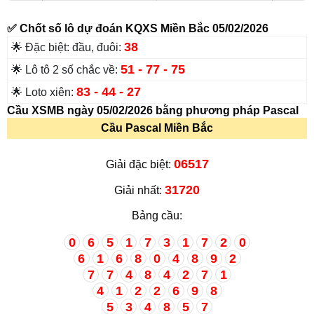
✅ Chốt số lô dự đoán KQXS Miền Bắc 05/02/2026
38
🌟 Đặc biệt: đầu, đuôi:
51 - 77 - 75
🌟 Lô tô 2 số chắc về:
83 - 44 - 27
🌟 Loto xiên:
Cầu XSMB ngày 05/02/2026 bằng phương pháp Pascal
Cầu Pascal Miền Bắc
06517
Giải đặc biệt:
31720
Giải nhất:
Bảng cầu:
0
6
5
1
7
3
1
7
2
0
6
1
6
8
0
4
8
9
2
7
7
4
8
4
2
7
1
4
1
2
2
6
9
8
5
3
4
8
5
7