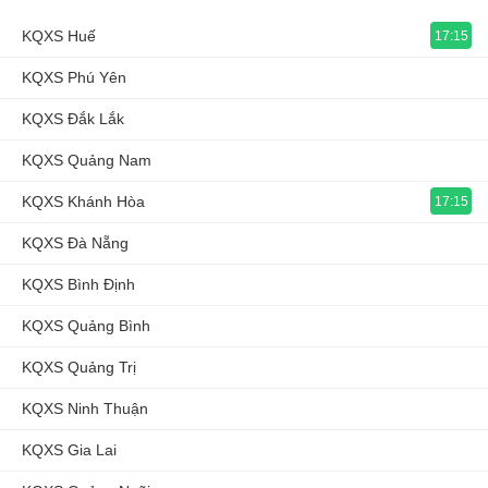
KQXS Huế
17:15
KQXS Phú Yên
KQXS Đắk Lắk
KQXS Quảng Nam
KQXS Khánh Hòa
17:15
KQXS Đà Nẵng
KQXS Bình Định
KQXS Quảng Bình
KQXS Quảng Trị
KQXS Ninh Thuận
KQXS Gia Lai