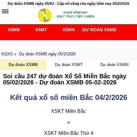
Dự đoán XSMB ngày 05/02 - Cặp số vàng cho ngày hôm nay 05/2/2026
XSMB
XSMT
XSMN
DỰ ĐOÁN XSMB
Soi cầu 247
KQXS
»
Dự đoán XSMB ngày 05/2/2026
Dự đoán XSMB
Dự đoán XSMT
Dự đoán XSMN
Soi cầu 247 dự đoán Xổ Số Miền Bắc ngày
05/02/2026 - Dự đoán XSMB 05-02-2026
Kết quả xổ số miền Bắc 04/2/2026
XSKT Miền Bắc
»
XSKT Miền Bắc Thứ 4