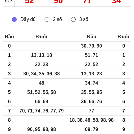
52
90
77
34
G.7
Đầu
Đuôi
Đầu
Đuôi
0
30, 70, 90
0
1
13, 13, 18
51, 71
1
2
22, 23
22, 52
2
3
30, 34, 35,
36
, 38
13, 13, 23
3
4
48
34, 74
4
5
51, 52, 55, 58
35, 55, 95
5
6
66, 69
36
, 66, 76
6
7
70, 71, 74, 76, 77, 79
77
7
8
18, 38, 48, 58, 98, 98
8
9
90, 95, 98, 98
69, 79
9