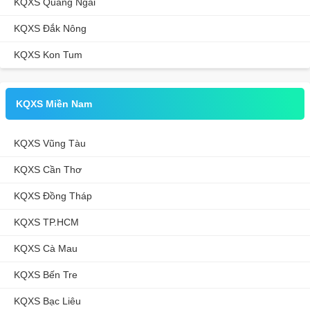
KQXS Quảng Ngãi
KQXS Đắk Nông
KQXS Kon Tum
KQXS Miền Nam
KQXS Vũng Tàu
KQXS Cần Thơ
KQXS Đồng Tháp
KQXS TP.HCM
KQXS Cà Mau
KQXS Bến Tre
KQXS Bạc Liêu