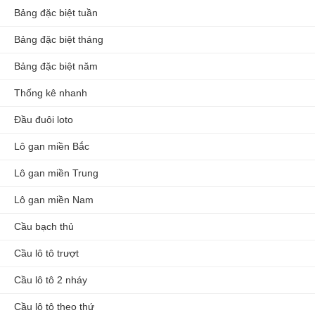
Bảng đặc biệt tuần
Bảng đặc biệt tháng
Bảng đặc biệt năm
Thống kê nhanh
Đầu đuôi loto
Lô gan miền Bắc
Lô gan miền Trung
Lô gan miền Nam
Cầu bạch thủ
Cầu lô tô trượt
Cầu lô tô 2 nháy
Cầu lô tô theo thứ