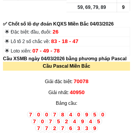
59, 69, 79, 89
9
✅ Chốt số lô dự đoán KQXS Miền Bắc 04/03/2026
26
🌟 Đặc biệt: đầu, đuôi:
83 - 18 - 47
🌟 Lô tô 2 số chắc về:
07 - 49 - 78
🌟 Loto xiên:
Cầu XSMB ngày 04/03/2026 bằng phương pháp Pascal
Cầu Pascal Miền Bắc
70078
Giải đặc biệt:
40950
Giải nhất:
Bảng cầu:
7
0
0
7
8
4
0
9
5
0
7
0
7
5
2
4
9
4
5
7
7
2
7
6
3
3
9