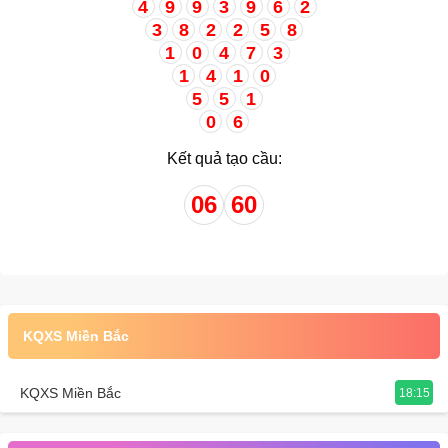
4
9
9
3
9
6
2
3
8
2
2
5
8
1
0
4
7
3
1
4
1
0
5
5
1
0
6
Kết quả tạo cầu:
06
60
KQXS Miền Bắc
KQXS Miền Bắc
18:15