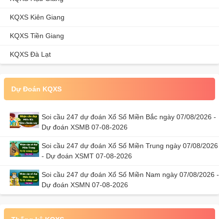
KQXS Kiên Giang
KQXS Tiền Giang
KQXS Đà Lạt
Dự Đoán KQXS
Soi cầu 247 dự đoán Xổ Số Miền Bắc ngày 07/08/2026 -
Dự đoán XSMB 07-08-2026
Soi cầu 247 dự đoán Xổ Số Miền Trung ngày 07/08/2026
- Dự đoán XSMT 07-08-2026
Soi cầu 247 dự đoán Xổ Số Miền Nam ngày 07/08/2026 -
Dự đoán XSMN 07-08-2026