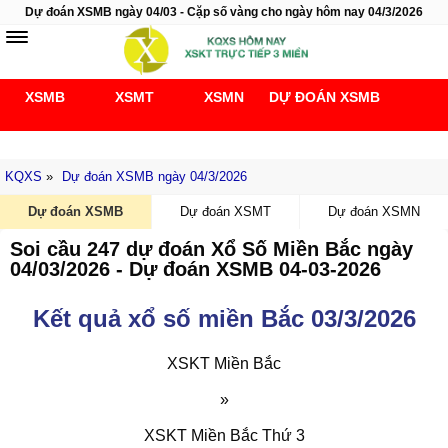
Dự đoán XSMB ngày 04/03 - Cặp số vàng cho ngày hôm nay 04/3/2026
XSMB
XSMT
XSMN
DỰ ĐOÁN XSMB
Soi cầu 247
KQXS
»
Dự đoán XSMB ngày 04/3/2026
Dự đoán XSMB
Dự đoán XSMT
Dự đoán XSMN
Soi cầu 247 dự đoán Xổ Số Miền Bắc ngày
04/03/2026 - Dự đoán XSMB 04-03-2026
Kết quả xổ số miền Bắc 03/3/2026
XSKT Miền Bắc
»
XSKT Miền Bắc Thứ 3