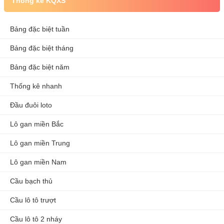
Thống kê KQXS
Bảng đặc biệt tuần
Bảng đặc biệt tháng
Bảng đặc biệt năm
Thống kê nhanh
Đầu đuôi loto
Lô gan miền Bắc
Lô gan miền Trung
Lô gan miền Nam
Cầu bạch thủ
Cầu lô tô trượt
Cầu lô tô 2 nháy