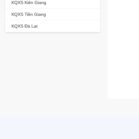
KQXS Kiên Giang
KQXS Tiền Giang
KQXS Đà Lạt