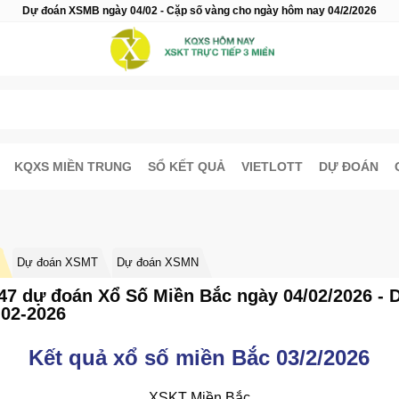
Dự đoán XSMB ngày 04/02 - Cặp số vàng cho ngày hôm nay 04/2/2026
Soi cầu 247
KQXS MIỀN TRUNG
SỔ KẾT QUẢ
VIETLOTT
DỰ ĐOÁN
Dự đoán XSMT
Dự đoán XSMN
247 dự đoán Xổ Số Miền Bắc ngày 04/02/2026 - 
02-2026
Kết quả xổ số miền Bắc 03/2/2026
XSKT Miền Bắc