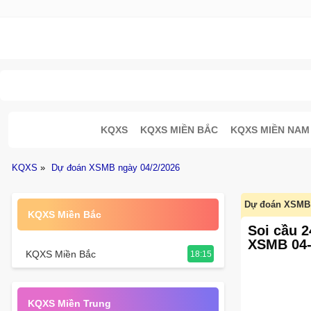
KQXS
KQXS MIỀN BẮC
KQXS MIỀN NAM
KQXS
»
Dự đoán XSMB ngày 04/2/2026
Dự đoán XSMB
KQXS Miền Bắc
Soi cầu 
XSMB 04-
KQXS Miền Bắc
18:15
KQXS Miền Trung