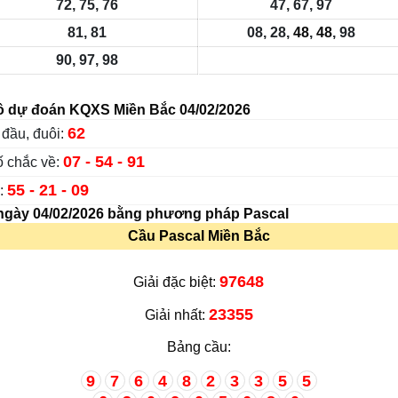
72, 75, 76
47, 67, 97
81, 81
08, 28,
48
,
48
, 98
90, 97, 98
lô dự đoán KQXS Miền Bắc 04/02/2026
62
 đầu, đuôi:
07 - 54 - 91
số chắc về:
55 - 21 - 09
n:
gày 04/02/2026 bằng phương pháp Pascal
Cầu Pascal Miền Bắc
97648
Giải đặc biệt:
23355
Giải nhất:
Bảng cầu:
9
7
6
4
8
2
3
3
5
5